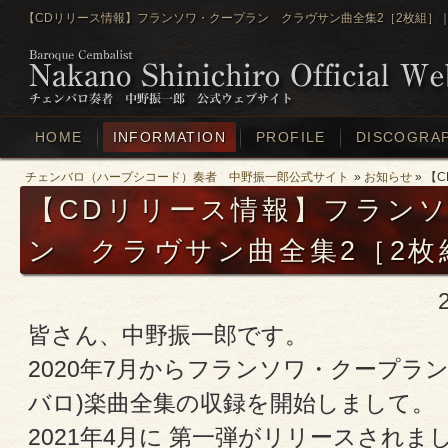
【CDリリース情報】フランソワ・クープラン クラヴサン曲全集2［2枚組］｜
HOME
INFORMATION
PROFILE
DISCOGRA
チェンバロ（ハープシコード）奏者 中野振一郎公式サイト
»
お知らせ
» 【
【CDリリース情報】フラン
ン クラヴサン曲全集2［2枚
皆さん、中野振一郎です。
2020年7月からフランソワ・クープラ
バロ)楽曲全集の収録を開始しまして。
2021年4月に 第一弾がリリースされま