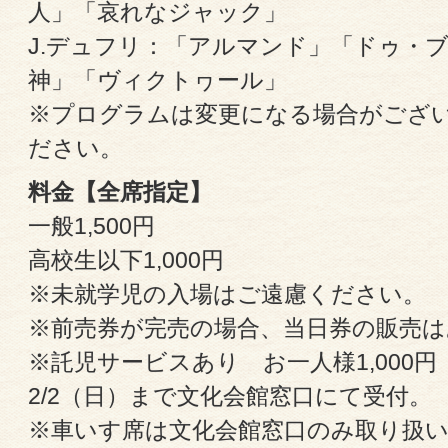
人」「哀れなジャック」
J.デュフリ：「アルマンド」「ドゥ・
神」「ヴィクトヮール」
※プログラムは変更になる場合がござ
ださい。
料金【全席指定】
一般1,500円
高校生以下1,000円
※未就学児の入場はご遠慮ください。
※前売券が完売の場合、当日券の販売
※託児サービスあり お一人様1,000
2/2（日）まで文化会館窓口にて受付。
※車いす席は文化会館窓口のみ取り扱