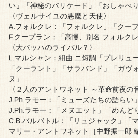
い」「神秘のバリケード」「おしゃべ
〈ヴェルサイユの悪魔と天使〉
A.フォルクレ：「フォルクレ」「クー
F.クープラン：「高慢、別名 フォルク
〈大バッハのライバル？〉
L.マルシャン：組曲 ニ短調「プレリュ
「クーラント」「サラバンド」「ガヴ
ヌ」
〈２人のアントワネット ～革命前夜の
J.Ph.ラモー：「ミューズたちの語らい
J.Ph.ラモー：「メヌエット」「めんど
C.B.バルバトル：「リュジャック」「
マリー・アントワネット［中野振一郎 