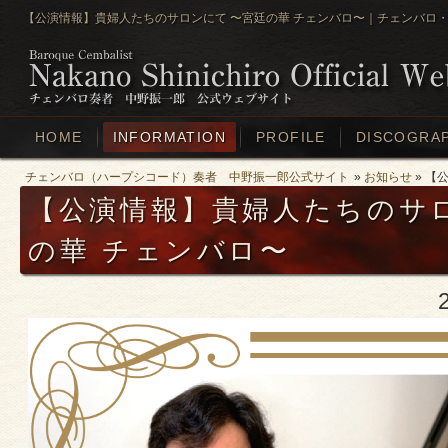
【公演情報】貴婦人たちのサロンにて 〜宮廷の華 チェンバロ〜｜チェンバロ・
HOME
INFORMATION
PROFILE
DISCOGRA
チェンバロ（ハープシコード）奏者 中野振一郎公式サイト
»
お知らせ
» 【
【公演情報】貴婦人たちのサ
の華 チェンバロ〜