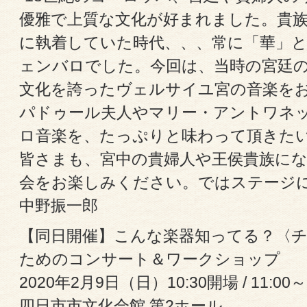
優雅で上質な文化が好まれました。貴
に執着していた時代、、、常に「華」
ェンバロでした。今回は、当時の宮廷
文化を誇ったヴェルサイユ宮の音楽を
パドゥール夫人やマリー・アントワネ
ロ音楽を、たっぷりと味わって頂きた
皆さまも、宮中の貴婦人や王侯貴族に
会をお楽しみください。ではステージに
中野振一郎
【同日開催】こんな楽器知ってる？〈
ためのコンサート＆ワークショップ
2020年2月9日（日）10:30開場 / 11:0
四日市市文化会館 第2ホール