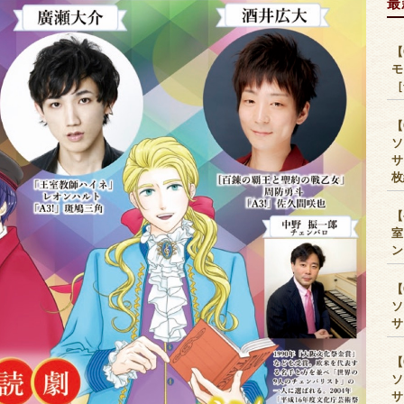
最
【
モ
［
【
ソ
サ
枚
【
室
ン
【
ソ
サ
【
ソ
サ