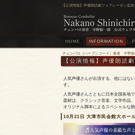
【公演情報】声優朗読劇フォアレーゼン追加公
HOME
INFORMATION
P
チェンバロ（ハープシコード）奏者 中野振
【公演情報】声優朗読劇
人気声優さんが出演する、他にはない
す。
人気声優さんとともに日本全国各地で
題材は、クラシック音楽、文学作品、
オリジナル脚本によるスペシャルな朗
10月21日 大津市民会館大ホー