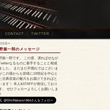
CONTACT
TWITTER
21日〜
野振一郎のメッセージ
野振一郎です。 この度、遅ればせなが
Twitterなるものに着手することと相成
ました。 まだまだ不慣れではございま
がこの場からも皆様に18世紀を中心と
た古典音楽の魅力をお届けできればと
います！ 本人&STAFFが発信しており
す。 ぜひフォローよろしくお願いしま
！