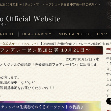
演 10月21日〜｜チェンバロ・ハープシコード奏者 中野振一郎 公式サイト
ROFILE
DISCOGRAPHY
MOVIE＆PHOTO
LINKS
一郎公式サイト
»
お知らせ
» 【公演情報】声優朗読劇フォアレーゼン追加公演 10月
フォアレーゼン追加公演 10月21日〜
中
中
2018年10月17日（水）
ら
オリジナルの朗読劇「声優朗読劇フォアレーゼン」に出演しま
り
す
公演します。
し
地域の歴史、などなど
思
読劇是非足をお運びくださいね！！
ま
す
ル