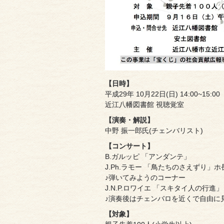
【日時】
平成29年 10月22日(日) 14:00~15:00
近江八幡図書館 視聴覚室
【演奏・解説】
中野 振一郎氏(チェンバリスト)
【コンサート】
B.ガルッピ 「アンダンテ」
J.Ph.ラモー 「鳥たちのさえずり」ホ
♪弾いてみようのコーナー
J.N.P.ロワイエ 「スキタイ人の行進」
♪演奏後はチェンバロを近くで自由に
【対象】