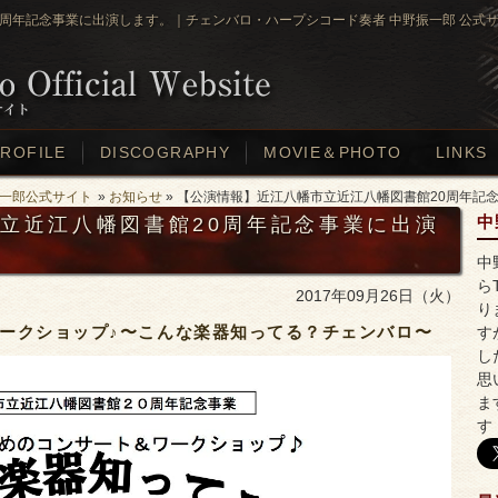
周年記念事業に出演します。｜チェンバロ・ハープシコード奏者 中野振一郎 公式
ROFILE
DISCOGRAPHY
MOVIE＆PHOTO
LINKS
一郎公式サイト
»
お知らせ
» 【公演情報】近江八幡市立近江八幡図書館20周年記
立近江八幡図書館20周年記念事業に出演
中
中
ら
2017年09月26日（火）
り
ワークショップ♪〜こんな楽器知ってる？チェンバロ〜
す
し
思
ま
す