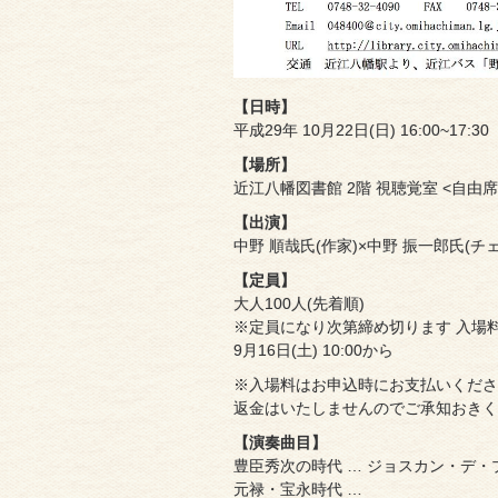
【日時】
平成29年 10月22日(日) 16:00~17:30
【場所】
近江八幡図書館 2階 視聴覚室 <自由席
【出演】
中野 順哉氏(作家)×中野 振一郎氏(チェ
【定員】
大人100人(先着順)
※定員になり次第締め切ります 入場料 市
9月16日(土) 10:00から
※入場料はお申込時にお支払いくだ
返金はいたしませんのでご承知おきく
【演奏曲目】
豊臣秀次の時代 … ジョスカン・デ
元禄・宝永時代 …