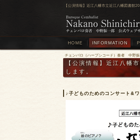
【公演情報】近江八幡市立近江八幡図書館20
HOME
INFORMATION
P
チェンバロ（ハープシコード）奏者 中野振
【公演情報】近江八幡市
します。
♪子どものためのコンサート&