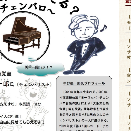
最
【
モ
［
【
ソ
サ
枚
【
室
ン
【
ソ
サ
【
ソ
サ