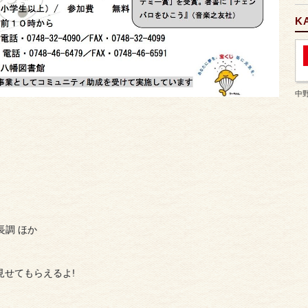
K
中
長調 ほか
見せてもらえるよ!