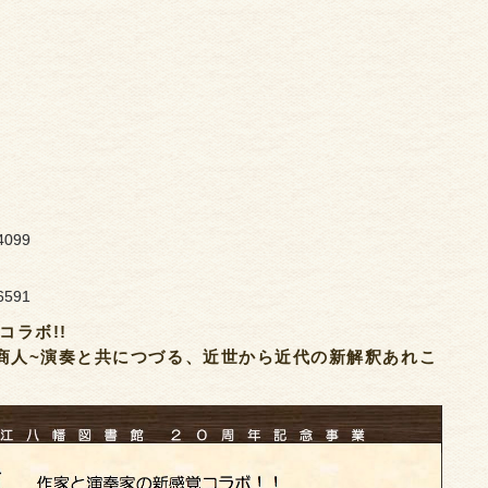
4099
6591
ラボ!!
商人~演奏と共につづる、近世から近代の新解釈あれこ