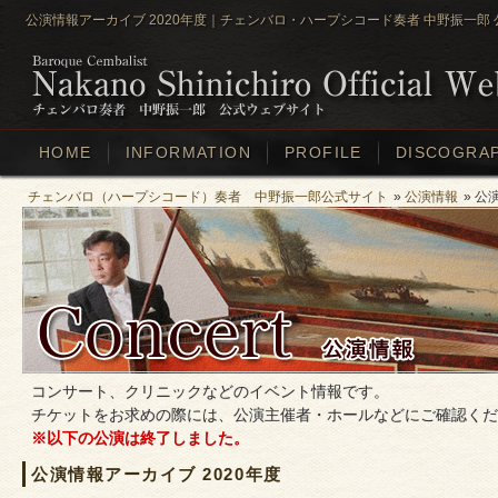
公演情報アーカイブ 2020年度｜チェンバロ・ハープシコード奏者 中野振一郎
HOME
INFORMATION
PROFILE
DISCOGRA
チェンバロ（ハープシコード）奏者 中野振一郎公式サイト
»
公演情報
» 公
コンサート、クリニックなどのイベント情報です。
チケットをお求めの際には、公演主催者・ホールなどにご確認くだ
※以下の公演は終了しました。
公演情報アーカイブ 2020年度