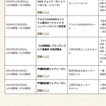
2020年11月28日(土)
#628 ジェイド〈サントリ
サントリーホール
B席 5
13:00開場 / 14:00開演
ーホール・シリーズ〉
C席 4
P席 4
詳細ページ
アルカスSASEBOオリジ
【全
ナル室内オーケストラ チ
2020年12月6日(日)
アルカスSASEBO中ホー
一般6
ェンバーソロイスツ佐世保
13:30開場 / 14:00開演
ル
学生3
（当日
詳細ページ
【チ
S席（
【公演情報】ブランデンブ
A席（
2021年3月13日‬(土)
ルク協奏曲 全曲演奏会
三井住友海上しらかわホー
B席
13:30開場 / 14:00開演
ル
ー）2
詳細ページ
U25
円
声優朗読劇フォアレーゼン
2021年3月14日‬(日)
瑞浪市総合文化センター
一般 
14:30開場 / 15:00開演
文化ホール
高校生
詳細ページ
声優朗読劇フォアレーゼン
2021年3月20日‬(日)
上尾市文化センター
Ｓ席6
14:30開場 / 15:00開演
大ホール
Ａ席5
詳細ページ