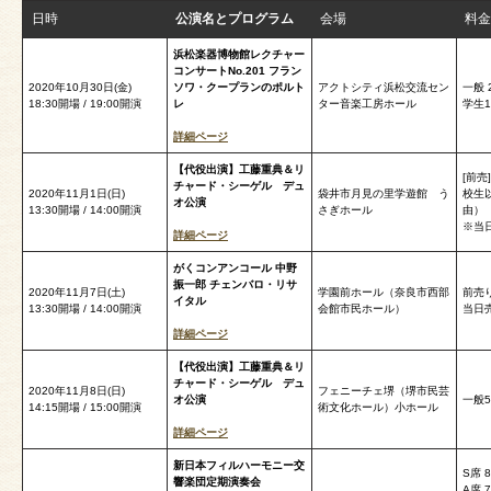
日時
公演名とプログラム
会場
料金
浜松楽器博物館レクチャー
コンサートNo.201 フラン
2020年10月30日(金)
ソワ・クープランのポルト
アクトシティ浜松交流セン
一般 
18:30開場 / 19:00開演
レ
ター音楽工房ホール
学生1
詳細ページ
【代役出演】工藤重典＆リ
[前売
チャード・シーゲル デュ
2020年11月1日(日)
袋井市月見の里学遊館 う
校生以
オ公演
13:30開場 / 14:00開演
さぎホール
由）
※当
詳細ページ
がくコンアンコール 中野
振一郎 チェンバロ・リサ
2020年11月7日(土)
学園前ホール（奈良市西部
前売り
イタル
13:30開場 / 14:00開演
会館市民ホール）
当日売
詳細ページ
【代役出演】工藤重典＆リ
チャード・シーゲル デュ
2020年11月8日(日)
フェニーチェ堺（堺市民芸
オ公演
一般5
14:15開場 / 15:00開演
術文化ホール）小ホール
詳細ページ
新日本フィルハーモニー交
S席 8
響楽団定期演奏会
A席 7