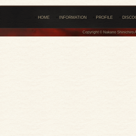
HOME
INFORMATION
PROFILE
DISCO
Copyright © Nakano Shinichiro 